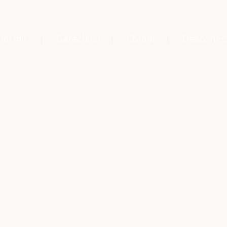
Dormir
Garachico
Comer
Desconec
Etiqueta
SILOGÍA