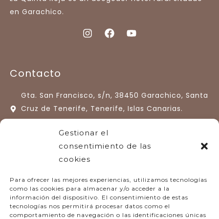
en Garachico.
Contacto
Gta. San Francisco, s/n, 38450 Garachico, Santa
Cruz de Tenerife, Tenerife, Islas Canarias.
España.
Gestionar el
+34 922 13 33 77
consentimiento de las
cookies
hotelquintaroja@quintaroja.com
Para ofrecer las mejores experiencias, utilizamos tecnologías
como las cookies para almacenar y/o acceder a la
información del dispositivo. El consentimiento de estas
tecnologías nos permitirá procesar datos como el
comportamiento de navegación o las identificaciones únicas