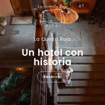
La Quinta Roja
Un hotel con
historia
Reservar