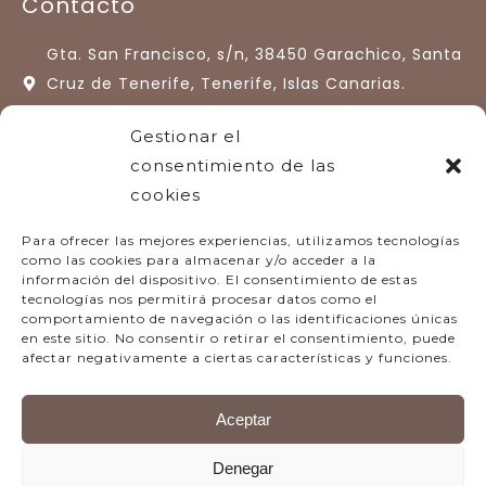
Contacto
Gta. San Francisco, s/n, 38450 Garachico, Santa
Cruz de Tenerife, Tenerife, Islas Canarias.
España.
Gestionar el
+34 922 13 33 77
consentimiento de las
cookies
hotelquintaroja@quintaroja.com
Para ofrecer las mejores experiencias, utilizamos tecnologías
como las cookies para almacenar y/o acceder a la
información del dispositivo. El consentimiento de estas
tecnologías nos permitirá procesar datos como el
comportamiento de navegación o las identificaciones únicas
en este sitio. No consentir o retirar el consentimiento, puede
afectar negativamente a ciertas características y funciones.
Aviso legal
Aceptar
Denegar
Hecho por
Conectatec
&
Lugares con Alma