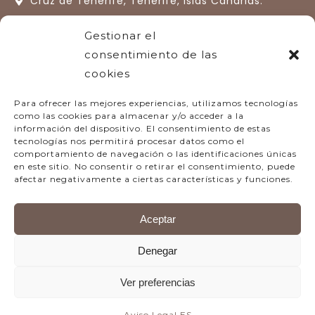
Cruz de Tenerife, Tenerife, Islas Canarias.
España.
Gestionar el
+34 922 13 33 77
consentimiento de las
cookies
hotelquintaroja@quintaroja.com
Para ofrecer las mejores experiencias, utilizamos tecnologías
como las cookies para almacenar y/o acceder a la
información del dispositivo. El consentimiento de estas
tecnologías nos permitirá procesar datos como el
comportamiento de navegación o las identificaciones únicas
en este sitio. No consentir o retirar el consentimiento, puede
afectar negativamente a ciertas características y funciones.
Aviso legal
Aceptar
Denegar
Hecho por
Conectatec
&
Lugares con Alma
Ver preferencias
RESERVAR
Aviso Legal ES