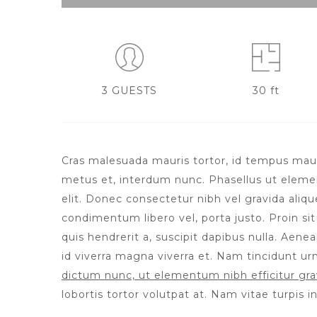
3 GUESTS
30 ft
Cras malesuada mauris tortor, id tempus mauris 
metus et, interdum nunc. Phasellus ut elemen
elit. Donec consectetur nibh vel gravida aliqu
condimentum libero vel, porta justo. Proin si
quis hendrerit a, suscipit dapibus nulla. Aenea
id viverra magna viverra et. Nam tincidunt urn
dictum nunc, ut elementum nibh efficitur gra
lobortis tortor volutpat at. Nam vitae turpis in