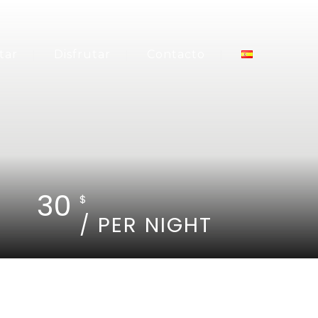
tar
Disfrutar
Contacto
30
$
/ PER NIGHT