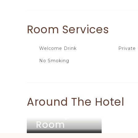
Room
Services
Welcome Drink
Private
No Smoking
Around The Hotel
Family
Family
Family
Room
Room
Room