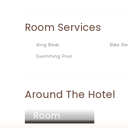
Room
Services
King Beds
Bike Re
Swimming Pool
Around The Hotel
Double
Double
Double
Room
Room
Room