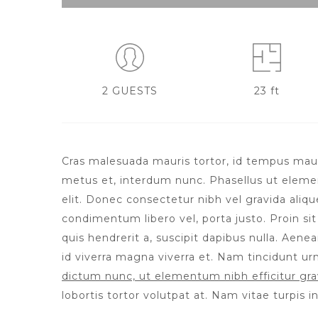
2 GUESTS
23 ft
Cras malesuada mauris tortor, id tempus mauris 
metus et, interdum nunc. Phasellus ut elemen
elit. Donec consectetur nibh vel gravida aliqu
condimentum libero vel, porta justo. Proin si
quis hendrerit a, suscipit dapibus nulla. Aenea
id viverra magna viverra et. Nam tincidunt urn
dictum nunc, ut elementum nibh efficitur gra
lobortis tortor volutpat at. Nam vitae turpis in