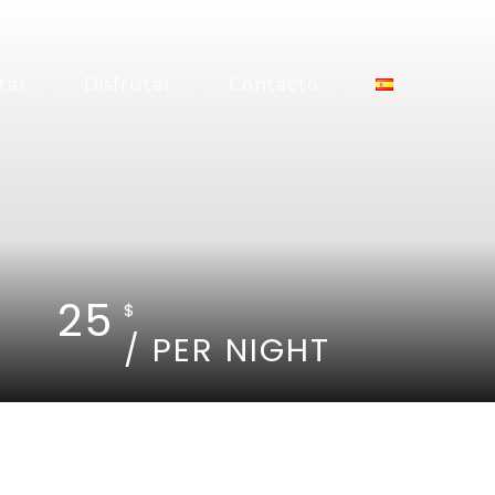
tar
Disfrutar
Contacto
25
$
/ PER NIGHT