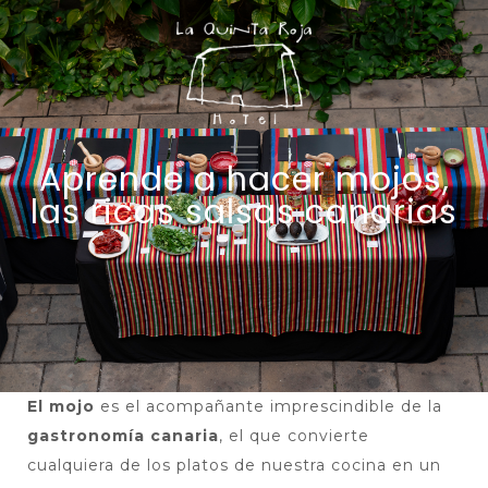
Aprende a hacer mojos,
las ricas salsas canarias
El mojo
es el acompañante imprescindible de la
gastronomía canaria
, el que convierte
cualquiera de los platos de nuestra cocina en un