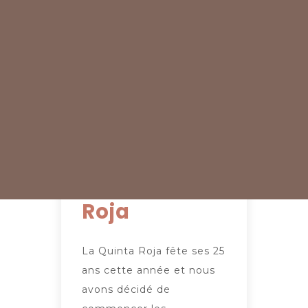
escapade à
Grande
Canarie
avec les
femmes de
La Quinta
Roja
La Quinta Roja fête ses 25
ans cette année et nous
avons décidé de