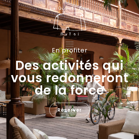
En profiter
Des activités qui
vous redonneront
de la force
Réserver