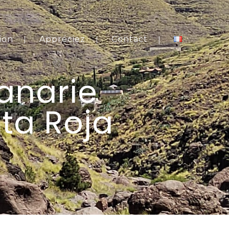
ion
Appréciez
Contact
anarie
ta Roja