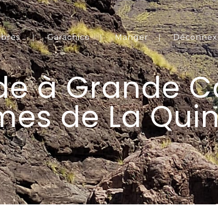
bres
Garachico
Manger
Déconnex
e à Grande C
mes de La Quin