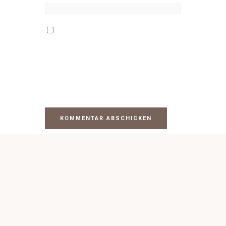
Name, E-Mail-Adresse und
Website in diesem Browser für
meinen nächsten Kommentar
speichern.