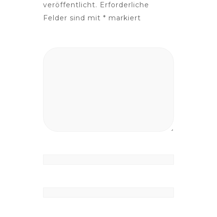
veröffentlicht.
Erforderliche
Felder sind mit
*
markiert
Kommentar
*
Name
*
E-Mail-Adresse
*
Website