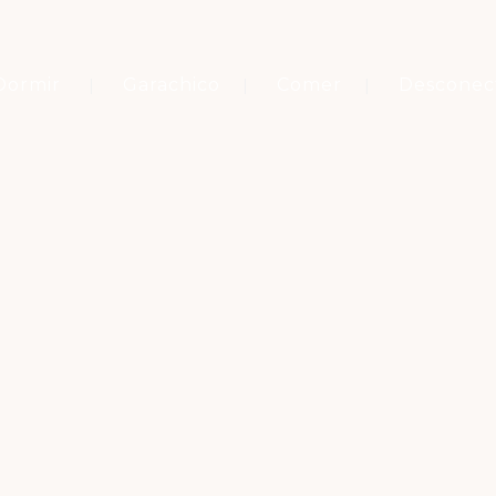
Dormir
Garachico
Comer
Desconec
Etiqueta
RUTA