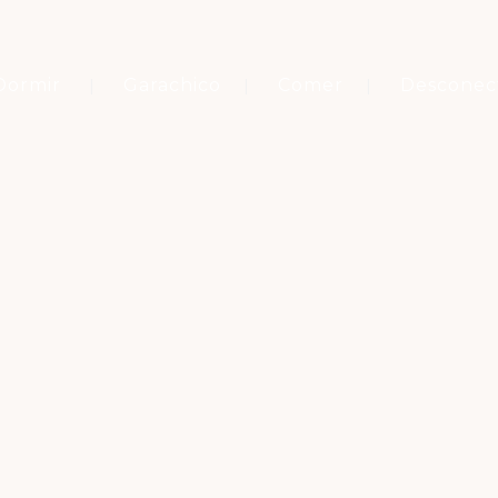
Dormir
Garachico
Comer
Desconec
Etiqueta
FIESTAS LUSTRALES