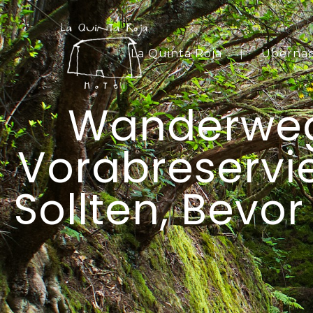
La Quinta Roja
Überna
Wanderwege
Vorabreservi
Sollten, Bevor