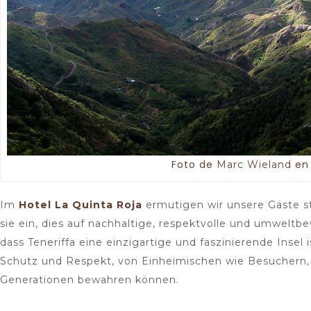
Foto de
e
Marc Wieland
Im
Hotel La Quinta Roja
ermutigen wir unsere Gäste ste
sie ein, dies auf nachhaltige, respektvolle und umweltb
dass Teneriffa eine einzigartige und faszinierende Inse
Schutz und Respekt, von Einheimischen wie Besuchern, 
Generationen bewahren können.