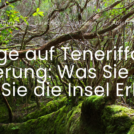
chtung
Garachico
Speisen
Abschal
 auf Teneriff
erung: Was Sie
 Sie die Insel 