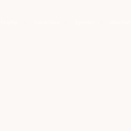
chtung
Garachico
Speisen
Abschal
Schlagwort
PARQUE NACIONAL DEL TEIDE