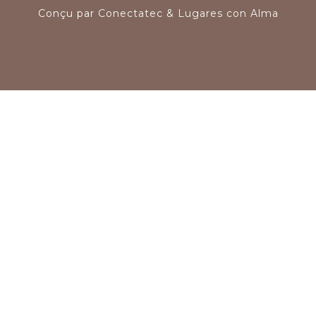
Conçu par
Conectatec
&
Lugares con Alma