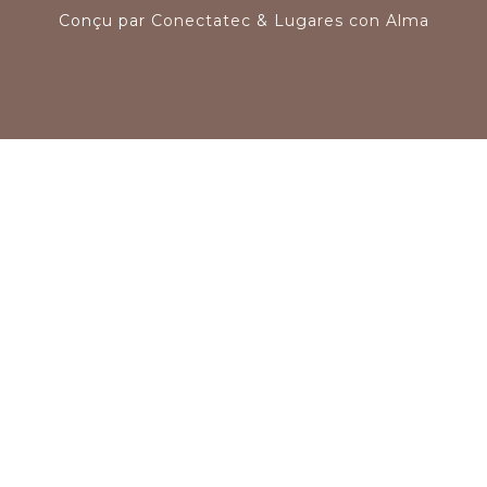
Conçu par
Conectatec
&
Lugares con Alma