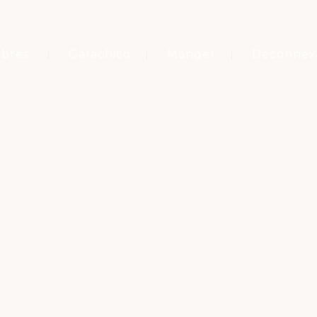
bres
Garachico
Manger
Déconnex
Mots-clés
CIRCUIT GASTRONOMIQUE NORD TENERIFE