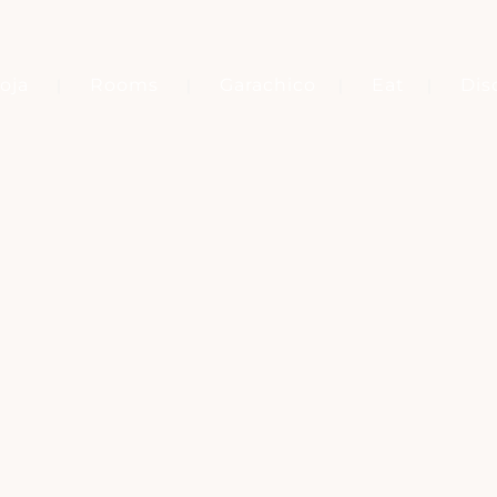
oja
Rooms
Garachico
Eat
Dis
Tag
REPSOL GUIDE 2026 TENERIFE