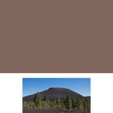
Les vins des Canaries sont
des vins uniques avec une
histoire fascinante, allant
du célèbre vin des
Canaries aux vins de
parcelle. Rejoignez-nous
pour les découvrir.
EN SAVOIR PLUS