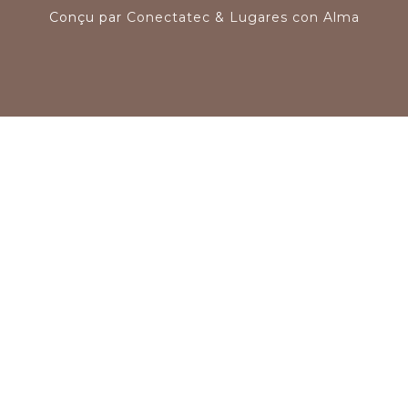
Conçu par
Conectatec
&
Lugares con Alma