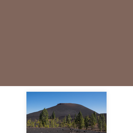
Les vins des Canaries sont
des vins uniques avec une
histoire fascinante, allant
du célèbre vin des
Canaries aux vins de
parcelle. Rejoignez-nous
pour les découvrir.
EN SAVOIR PLUS