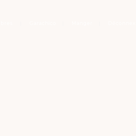
bres
Garachico
Manger
Déconnex
Mots-clés
CASA PALACIO