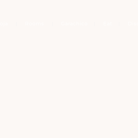
oja
Rooms
Garachico
Eat
Dis
Tag
GARACHICO WALK