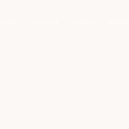
chtung
Garachico
Speisen
Abschal
Schlagwort
MOJO